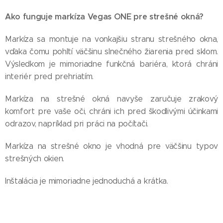
Ako funguje markíza Vegas ONE pre strešné okná?
Markíza sa montuje na vonkajšiu stranu strešného okna,
vďaka čomu pohltí väčšinu slnečného žiarenia pred sklom.
Výsledkom je mimoriadne funkčná bariéra, ktorá chráni
interiér pred prehriatím.
Markíza na strešné okná navyše zaručuje zrakový
komfort pre vaše oči, chráni ich pred škodlivými účinkami
odrazov, napríklad pri práci na počítači.
Markíza na strešné okno je vhodná pre väčšinu typov
strešných okien.
Inštalácia je mimoriadne jednoduchá a krátka.