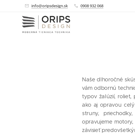
info@oripsdesign.sk
0908 932 068
Naše dlhoročné skú
vám odbornú technic
typov žalúzií, rolie
ako aj opravou celý
struny, priechodky
opravujeme motory, p
závisieť predovšetk