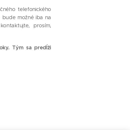
ného telefonického
eb bude možné iba na
ontaktujte, prosím,
roky. Tým sa predĺži