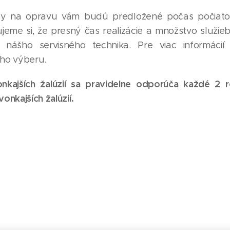
y na opravu vám budú predložené počas počiatoč
jeme si, že presný čas realizácie a množstvo služi
 nášho servisného technika. Pre viac informácií k
ho výberu.
nkajších žalúzií sa pravidelne odporúča každé 2 
onkajších žalúzií.