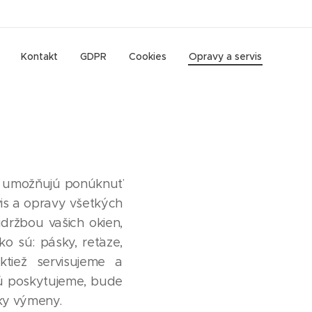
Kontakt
GDPR
Cookies
Opravy a servis
m umožňujú ponúknuť
is a opravy všetkých
údržbou vašich okien,
o sú: pásky, reťaze,
ktiež servisujeme a
orú poskytujeme, bude
ky výmeny.