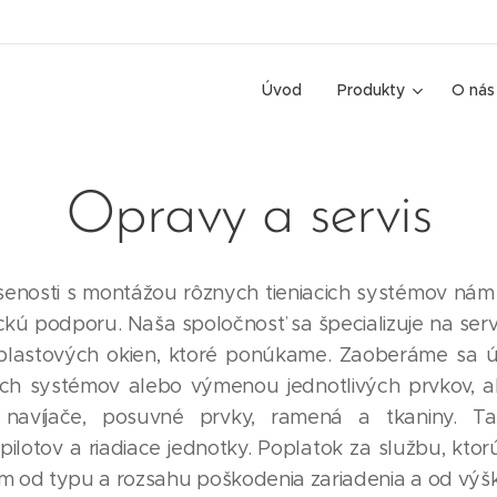
Úvod
Produkty
O nás
Opravy a servis
senosti s montážou rôznych tieniacich systémov ná
kú podporu. Naša spoločnosť sa špecializuje na serv
t, plastových okien, ktoré ponúkame. Zaoberáme sa 
ch systémov alebo výmenou jednotlivých prvkov, ak
, navíjače, posuvné prvky, ramená a tkaniny. Ta
ilotov a riadiace jednotky. Poplatok za službu, kt
ým od typu a rozsahu poškodenia zariadenia a od výš